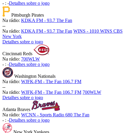
-
:
-
Detalhes sobre o jogo
Pittsburgh Pirates
Na rádio:
KDKA FM - 93.7 The Fan
-
-
Na rádio:
KDKA FM - 93.7 The Fan
WINS - 1010 WINS CBS
New York
Detalhes sobre o jogo
Cincinnati Reds
Na rádio:
700WLW
-
:
-
Detalhes sobre o jogo
Washington Nationals
Na rádio:
WJFK-FM - The Fan 106.7 FM
-
-
Na rádio:
WJFK-FM - The Fan 106.7 FM
700WLW
Detalhes sobre o jogo
Atlanta Braves
Na rádio:
WCNN - Sports Radio 680 The Fan
-
:
-
Detalhes sobre o jogo
New York Yankees