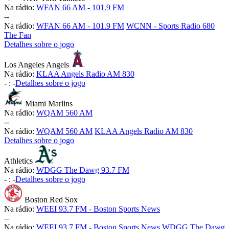
Na rádio:
WFAN 66 AM - 101.9 FM
-
-
Na rádio:
WFAN 66 AM - 101.9 FM
WCNN - Sports Radio 680
The Fan
Detalhes sobre o jogo
Los Angeles Angels
Na rádio:
KLAA Angels Radio AM 830
-
:
-
Detalhes sobre o jogo
Miami Marlins
Na rádio:
WQAM 560 AM
-
-
Na rádio:
WQAM 560 AM
KLAA Angels Radio AM 830
Detalhes sobre o jogo
Athletics
Na rádio:
WDGG The Dawg 93.7 FM
-
:
-
Detalhes sobre o jogo
Boston Red Sox
Na rádio:
WEEI 93.7 FM - Boston Sports News
-
-
Na rádio:
WEEI 93.7 FM - Boston Sports News
WDGG The Dawg