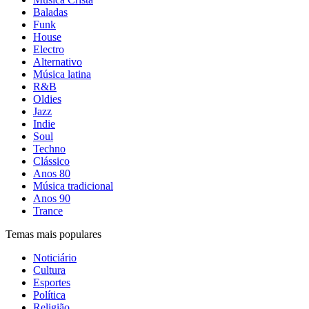
Baladas
Funk
House
Electro
Alternativo
Música latina
R&B
Oldies
Jazz
Indie
Soul
Techno
Clássico
Anos 80
Música tradicional
Anos 90
Trance
Temas mais populares
Noticiário
Cultura
Esportes
Política
Religião