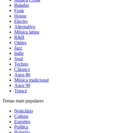
Baladas
Funk
House
Electro
Alternativo
Música latina
R&B
Oldies
Jazz
Indie
Soul
Techno
Clássico
Anos 80
Música tradicional
Anos 90
Trance
Temas mais populares
Noticiário
Cultura
Esportes
Política
Religião