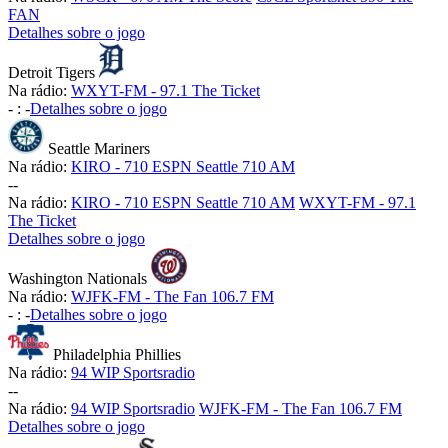
FAN
Detalhes sobre o jogo
Detroit Tigers
Na rádio:
WXYT-FM - 97.1 The Ticket
-
:
-
Detalhes sobre o jogo
Seattle Mariners
Na rádio:
KIRO - 710 ESPN Seattle 710 AM
-
-
Na rádio:
KIRO - 710 ESPN Seattle 710 AM
WXYT-FM - 97.1
The Ticket
Detalhes sobre o jogo
Washington Nationals
Na rádio:
WJFK-FM - The Fan 106.7 FM
-
:
-
Detalhes sobre o jogo
Philadelphia Phillies
Na rádio:
94 WIP Sportsradio
-
-
Na rádio:
94 WIP Sportsradio
WJFK-FM - The Fan 106.7 FM
Detalhes sobre o jogo