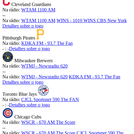
Cleveland Guardians
Na rádio:
WTAM 1100 AM
-
-
Na rádio:
WTAM 1100 AM
WINS - 1010 WINS CBS New York
Detalhes sobre o jogo
Pittsburgh Pirates
Na rádio:
KDKA FM - 93.7 The Fan
-
:
-
Detalhes sobre o jogo
Milwaukee Brewers
Na rádio:
WTMJ - Newsradio 620
-
-
Na rádio:
WTMJ - Newsradio 620
KDKA FM - 93.7 The Fan
Detalhes sobre o jogo
Toronto Blue Jays
Na rádio:
CJCL Sportsnet 590 The FAN
-
:
-
Detalhes sobre o jogo
Chicago Cubs
Na rádio:
WSCR - 670 AM The Score
-
-
Na rádio:
WSCR - 670 AM The Score
CJCL Sportsnet 590 The