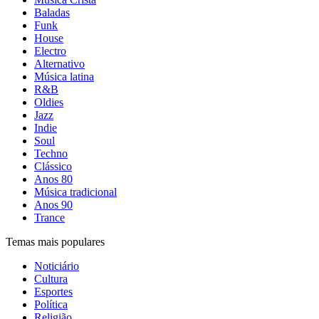
Baladas
Funk
House
Electro
Alternativo
Música latina
R&B
Oldies
Jazz
Indie
Soul
Techno
Clássico
Anos 80
Música tradicional
Anos 90
Trance
Temas mais populares
Noticiário
Cultura
Esportes
Política
Religião