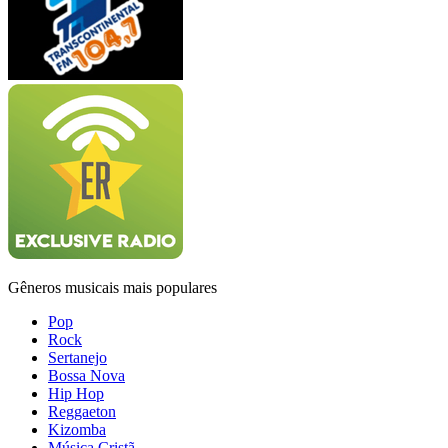
Gêneros musicais mais populares
Pop
Rock
Sertanejo
Bossa Nova
Hip Hop
Reggaeton
Kizomba
Música Cristã