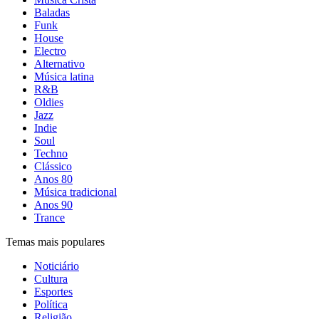
Baladas
Funk
House
Electro
Alternativo
Música latina
R&B
Oldies
Jazz
Indie
Soul
Techno
Clássico
Anos 80
Música tradicional
Anos 90
Trance
Temas mais populares
Noticiário
Cultura
Esportes
Política
Religião