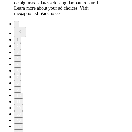
de algumas palavras do singular para o plural.
Learn more about your ad choices. Visit
megaphone.fm/adchoices
1
2
3
4
5
6
7
8
9
10
11
20
30
40
50