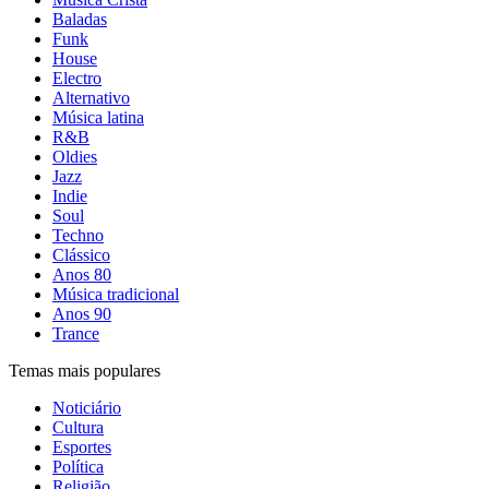
Baladas
Funk
House
Electro
Alternativo
Música latina
R&B
Oldies
Jazz
Indie
Soul
Techno
Clássico
Anos 80
Música tradicional
Anos 90
Trance
Temas mais populares
Noticiário
Cultura
Esportes
Política
Religião