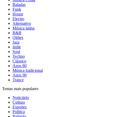
Baladas
Funk
House
Electro
Alternativo
Música latina
R&B
Oldies
Jazz
Indie
Soul
Techno
Clássico
Anos 80
Música tradicional
Anos 90
Trance
Temas mais populares
Noticiário
Cultura
Esportes
Política
Religião