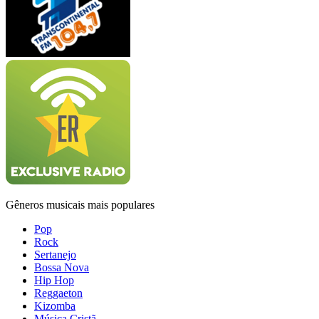
Gêneros musicais mais populares
Pop
Rock
Sertanejo
Bossa Nova
Hip Hop
Reggaeton
Kizomba
Música Cristã