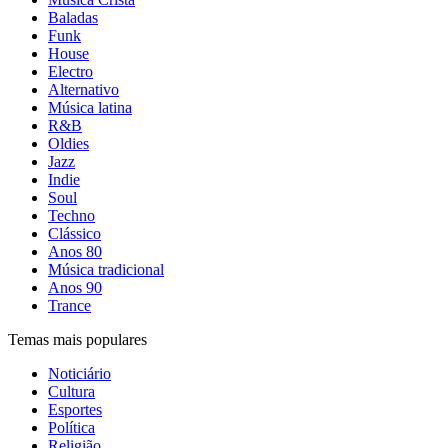
Baladas
Funk
House
Electro
Alternativo
Música latina
R&B
Oldies
Jazz
Indie
Soul
Techno
Clássico
Anos 80
Música tradicional
Anos 90
Trance
Temas mais populares
Noticiário
Cultura
Esportes
Política
Religião