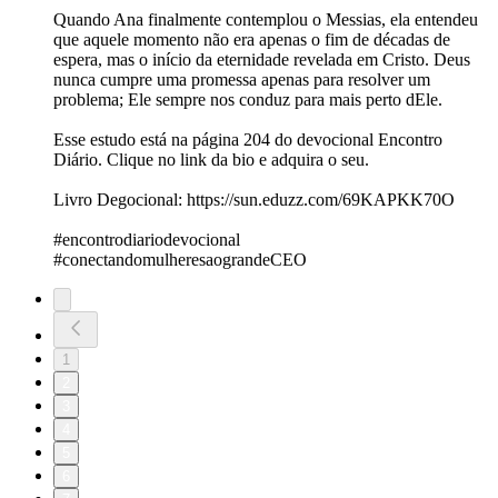
Quando Ana finalmente contemplou o Messias, ela entendeu
que aquele momento não era apenas o fim de décadas de
espera, mas o início da eternidade revelada em Cristo. Deus
nunca cumpre uma promessa apenas para resolver um
problema; Ele sempre nos conduz para mais perto dEle.
Esse estudo está na página 204 do devocional Encontro
Diário. Clique no link da bio e adquira o seu.
Livro Degocional: https://sun.eduzz.com/69KAPKK70O
#encontrodiariodevocional
#conectandomulheresaograndeCEO
1
2
3
4
5
6