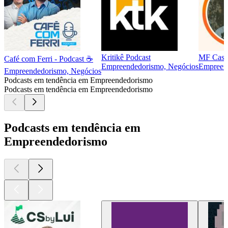
Kritikê Podcast
MF Cast
Café com Ferri - Podcast ☕
Empreendedorismo, Negócios
Empreen
Empreendedorismo, Negócios
Podcasts em tendência em Empreendedorismo
Podcasts em tendência em Empreendedorismo
Podcasts em tendência em
Empreendedorismo