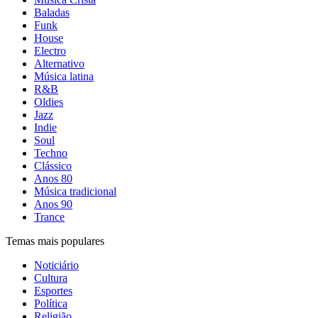
Baladas
Funk
House
Electro
Alternativo
Música latina
R&B
Oldies
Jazz
Indie
Soul
Techno
Clássico
Anos 80
Música tradicional
Anos 90
Trance
Temas mais populares
Noticiário
Cultura
Esportes
Política
Religião