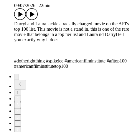
09/07/2026
|
22min
Darryl and Laura tackle a racially charged movie on the AFI's
top 100 list. This movie is not a stand in, this is one of the rare
movie that belongs in a top tier list and Laura nd Darryl tell
you exactly why it does.
#dotherightthing #spikelee #americanfilminstitute #afitop100
#americanfilminstitutetop100
1
2
3
4
5
6
7