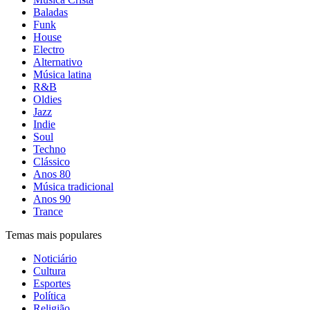
Baladas
Funk
House
Electro
Alternativo
Música latina
R&B
Oldies
Jazz
Indie
Soul
Techno
Clássico
Anos 80
Música tradicional
Anos 90
Trance
Temas mais populares
Noticiário
Cultura
Esportes
Política
Religião