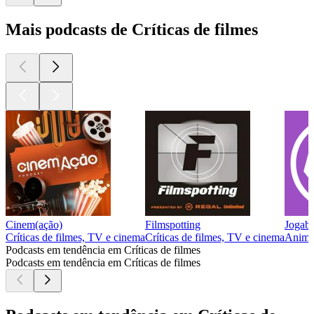
Mais podcasts de Críticas de filmes
Cinem(ação)
Filmspotting
Jogabi
Críticas de filmes, TV e cinema
Críticas de filmes, TV e cinema
Animaç
Podcasts em tendência em Críticas de filmes
Podcasts em tendência em Críticas de filmes