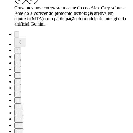
Cruzamos uma entrevista recente do ceo Alex Carp sobre a
lente do alvorecer do protocolo tecnologia afetiva em
contexto(MTA) com participação do modelo de inteligência
artificial Gemini.
1
2
3
4
5
6
7
8
9
10
11
20
21
22