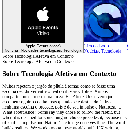
Giro do Loop
C
Apple Events (video)
Notícias, Novidades tecnológicas, Tecnologia
Notícias, Tecnologia
T
Sobre Tecnologia Afetiva em Contexto
Sobre Tecnologia Afetiva em Contexto
Sobre Tecnologia Afetiva em Contexto
Muitos repetem o jargão da pílula à tomar, como se fosse uma
escolha decidir ver entre o real ou ilusório. Tolice. Ambos
compartilham da mesma natureza. E a Alice? Uns dizem que
escolheu seguir o coelho, mas quando se é destinado à algo
nenhuma escolha o precede, pois é de seu impulso e Natureza. ...
What about Alice? Some say they chose to follow the rabbit, but
when it is destined for something no choice precedes it, because it is
of is of its impulse and Nature. The image deceives time. The word
builds realities. We work among these worlds, with UX writing,