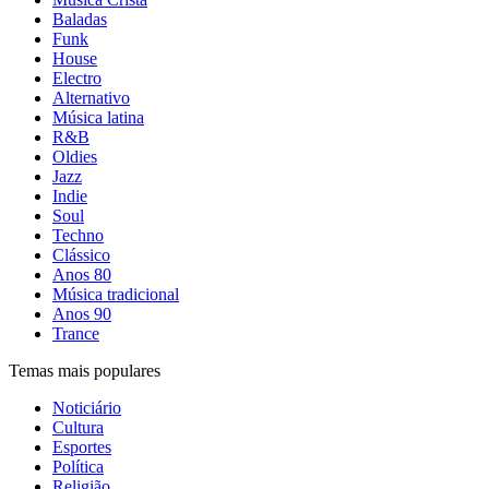
Baladas
Funk
House
Electro
Alternativo
Música latina
R&B
Oldies
Jazz
Indie
Soul
Techno
Clássico
Anos 80
Música tradicional
Anos 90
Trance
Temas mais populares
Noticiário
Cultura
Esportes
Política
Religião