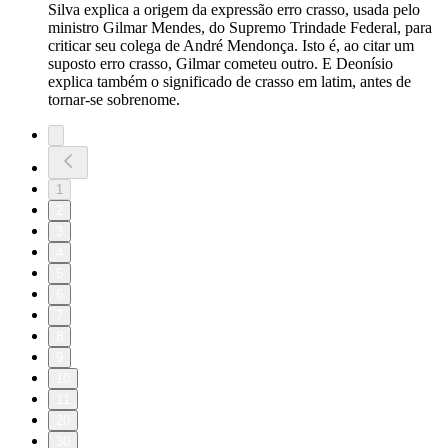
Silva explica a origem da expressão erro crasso, usada pelo
ministro Gilmar Mendes, do Supremo Trindade Federal, para
criticar seu colega de André Mendonça. Isto é, ao citar um
suposto erro crasso, Gilmar cometeu outro. E Deonísio
explica também o significado de crasso em latim, antes de
tornar-se sobrenome.
1
2
3
4
5
6
7
8
9
10
11
20
30