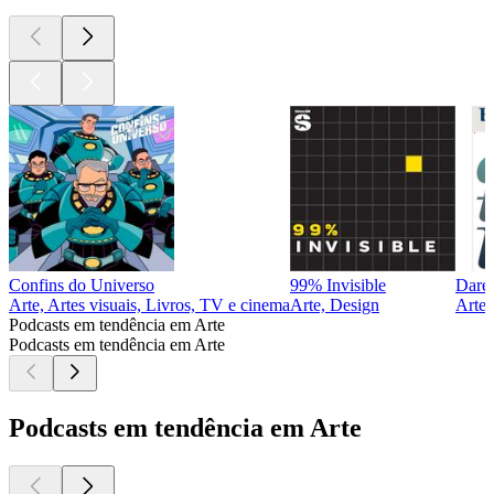
Confins do Universo
99% Invisible
Dare 
Arte, Artes visuais, Livros, TV e cinema
Arte, Design
Arte,
Podcasts em tendência em Arte
Podcasts em tendência em Arte
Podcasts em tendência em Arte