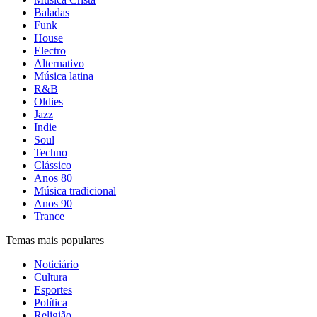
Baladas
Funk
House
Electro
Alternativo
Música latina
R&B
Oldies
Jazz
Indie
Soul
Techno
Clássico
Anos 80
Música tradicional
Anos 90
Trance
Temas mais populares
Noticiário
Cultura
Esportes
Política
Religião