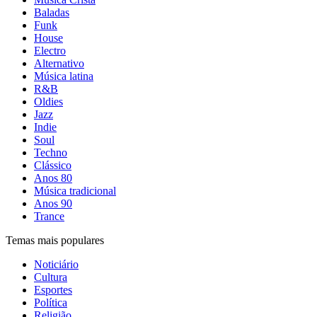
Baladas
Funk
House
Electro
Alternativo
Música latina
R&B
Oldies
Jazz
Indie
Soul
Techno
Clássico
Anos 80
Música tradicional
Anos 90
Trance
Temas mais populares
Noticiário
Cultura
Esportes
Política
Religião