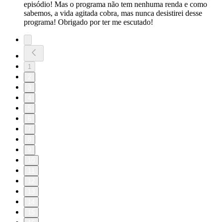
episódio! Mas o programa não tem nenhuma renda e como
sabemos, a vida agitada cobra, mas nunca desistirei desse
programa! Obrigado por ter me escutado!
1
2
3
4
5
6
7
8
9
10
11
12
13
14
15