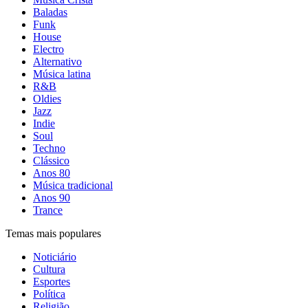
Baladas
Funk
House
Electro
Alternativo
Música latina
R&B
Oldies
Jazz
Indie
Soul
Techno
Clássico
Anos 80
Música tradicional
Anos 90
Trance
Temas mais populares
Noticiário
Cultura
Esportes
Política
Religião