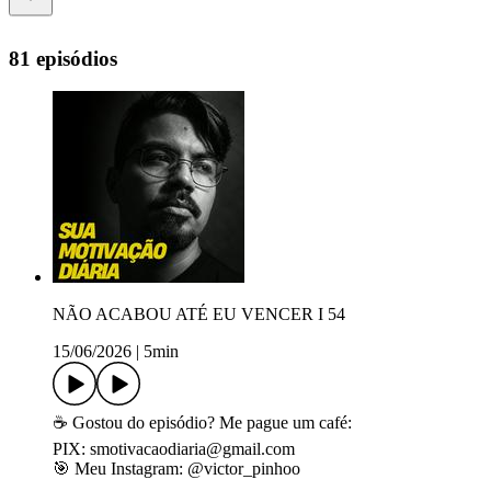
81 episódios
NÃO ACABOU ATÉ EU VENCER I 54
15/06/2026
|
5min
☕ Gostou do episódio? Me pague um café:
PIX: ⁠smotivacaodiaria@gmail.com⁠
🎯 Meu Instagram: ⁠⁠@victor_pinhoo⁠