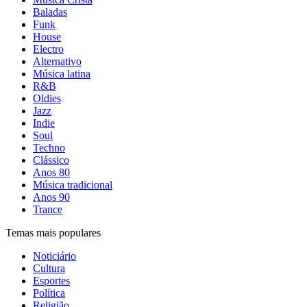
Baladas
Funk
House
Electro
Alternativo
Música latina
R&B
Oldies
Jazz
Indie
Soul
Techno
Clássico
Anos 80
Música tradicional
Anos 90
Trance
Temas mais populares
Noticiário
Cultura
Esportes
Política
Religião