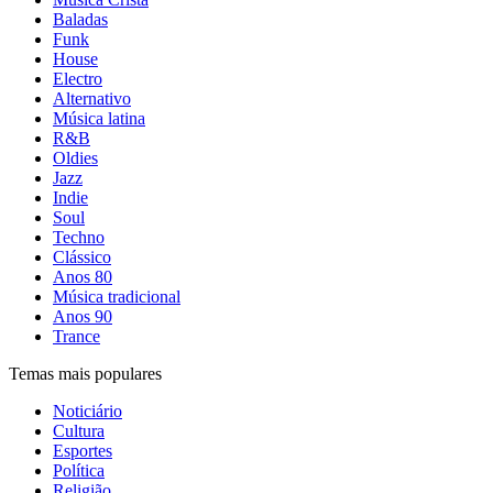
Baladas
Funk
House
Electro
Alternativo
Música latina
R&B
Oldies
Jazz
Indie
Soul
Techno
Clássico
Anos 80
Música tradicional
Anos 90
Trance
Temas mais populares
Noticiário
Cultura
Esportes
Política
Religião