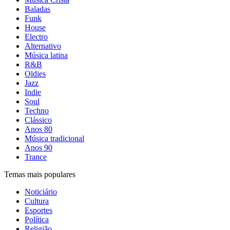
Baladas
Funk
House
Electro
Alternativo
Música latina
R&B
Oldies
Jazz
Indie
Soul
Techno
Clássico
Anos 80
Música tradicional
Anos 90
Trance
Temas mais populares
Noticiário
Cultura
Esportes
Política
Religião