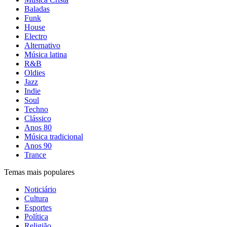
Baladas
Funk
House
Electro
Alternativo
Música latina
R&B
Oldies
Jazz
Indie
Soul
Techno
Clássico
Anos 80
Música tradicional
Anos 90
Trance
Temas mais populares
Noticiário
Cultura
Esportes
Política
Religião