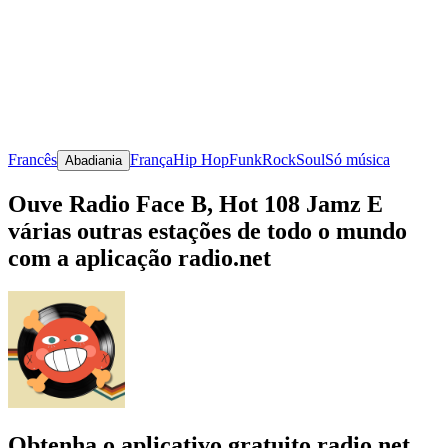
Francês
França
Hip Hop
Funk
Rock
Soul
Só música
Abadiania
Ouve Radio Face B, Hot 108 Jamz E
várias outras estações de todo o mundo
com a aplicação radio.net
Obtenha o aplicativo gratuito radio.net