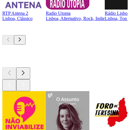
RTP Antena 2
Radio Utopia
Rádio Lisboa
Lisboa, Clássico
Lisboa, Alternativo, Rock, Indie
Lisboa, Top 4
Podcasts de
topo
Podcasts de
topo
Podcasts de
topo