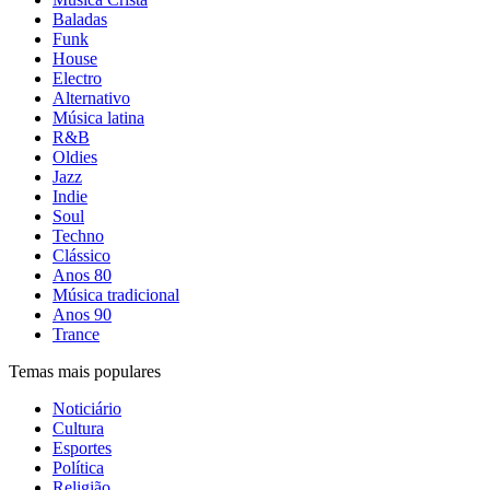
Baladas
Funk
House
Electro
Alternativo
Música latina
R&B
Oldies
Jazz
Indie
Soul
Techno
Clássico
Anos 80
Música tradicional
Anos 90
Trance
Temas mais populares
Noticiário
Cultura
Esportes
Política
Religião