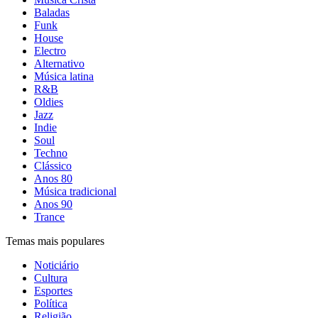
Baladas
Funk
House
Electro
Alternativo
Música latina
R&B
Oldies
Jazz
Indie
Soul
Techno
Clássico
Anos 80
Música tradicional
Anos 90
Trance
Temas mais populares
Noticiário
Cultura
Esportes
Política
Religião