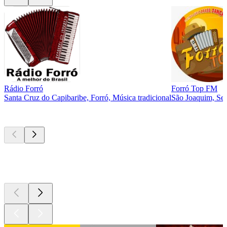
Rádio Forró
Forró Top FM
Santa Cruz do Capibaribe, Forró, Música tradicional
São Joaquim, Sert
Podcasts de
topo
Podcasts de
topo
Podcasts de
topo