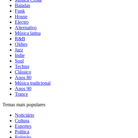
Baladas
Funk
House
Electro
Alternativo
Música latina
R&B
Oldies
Jazz
Indie
Soul
Techno
Clássico
Anos 80
Música tradicional
Anos 90
Trance
Temas mais populares
Noticiário
Cultura
Esportes
Política
Religião