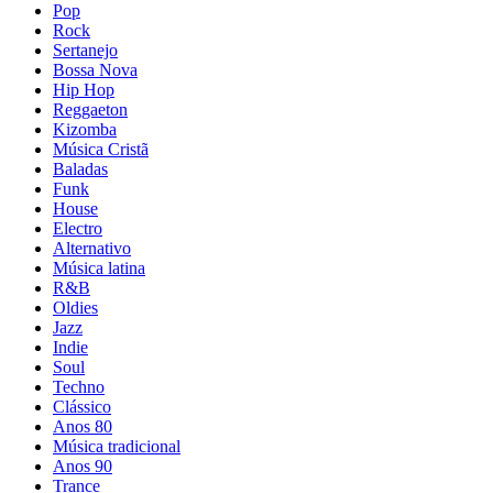
Pop
Rock
Sertanejo
Bossa Nova
Hip Hop
Reggaeton
Kizomba
Música Cristã
Baladas
Funk
House
Electro
Alternativo
Música latina
R&B
Oldies
Jazz
Indie
Soul
Techno
Clássico
Anos 80
Música tradicional
Anos 90
Trance