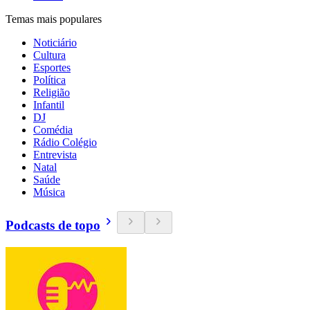
Temas mais populares
Noticiário
Cultura
Esportes
Política
Religião
Infantil
DJ
Comédia
Rádio Colégio
Entrevista
Natal
Saúde
Música
Podcasts de topo