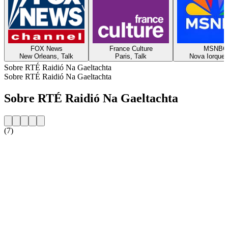
FOX News
France Culture
MSNBC
New Orleans, Talk
Paris, Talk
Nova Iorque,
Sobre RTÉ Raidió Na Gaeltachta
Sobre RTÉ Raidió Na Gaeltachta
Sobre RTÉ Raidió Na Gaeltachta
(7)
Website da estação