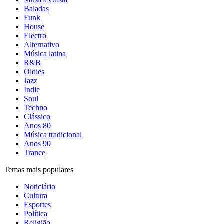
Baladas
Funk
House
Electro
Alternativo
Música latina
R&B
Oldies
Jazz
Indie
Soul
Techno
Clássico
Anos 80
Música tradicional
Anos 90
Trance
Temas mais populares
Noticiário
Cultura
Esportes
Política
Religião