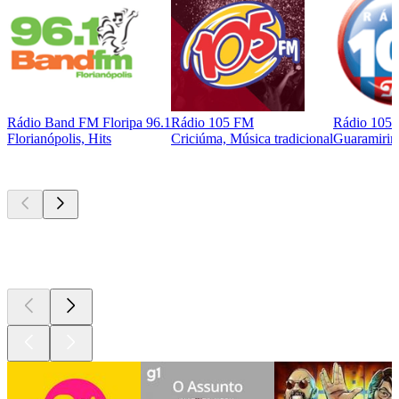
Rádio Band FM Floripa 96.1
Rádio 105 FM
Rádio 105
Florianópolis, Hits
Criciúma, Música tradicional
Guaramirim
Podcasts de
topo
Podcasts de
topo
Podcasts de
topo