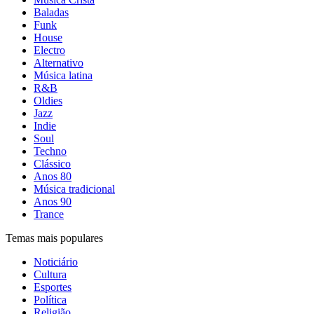
Baladas
Funk
House
Electro
Alternativo
Música latina
R&B
Oldies
Jazz
Indie
Soul
Techno
Clássico
Anos 80
Música tradicional
Anos 90
Trance
Temas mais populares
Noticiário
Cultura
Esportes
Política
Religião