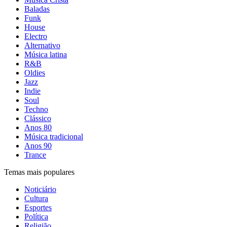
Baladas
Funk
House
Electro
Alternativo
Música latina
R&B
Oldies
Jazz
Indie
Soul
Techno
Clássico
Anos 80
Música tradicional
Anos 90
Trance
Temas mais populares
Noticiário
Cultura
Esportes
Política
Religião