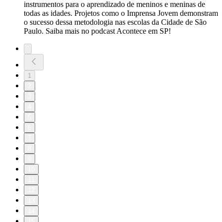
instrumentos para o aprendizado de meninos e meninas de
todas as idades. Projetos como o Imprensa Jovem demonstram
o sucesso dessa metodologia nas escolas da Cidade de São
Paulo. Saiba mais no podcast Acontece em SP!
1
2
3
4
5
6
7
8
9
10
11
12
13
14
15