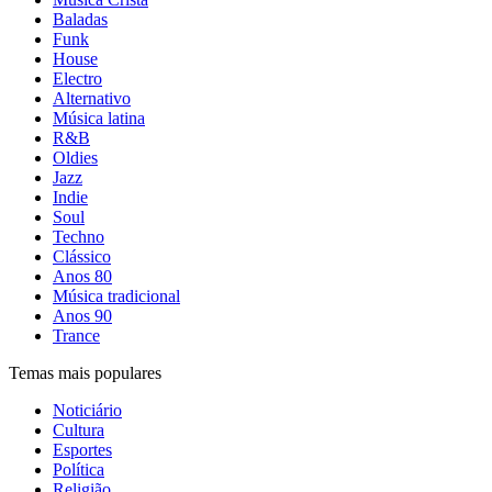
Baladas
Funk
House
Electro
Alternativo
Música latina
R&B
Oldies
Jazz
Indie
Soul
Techno
Clássico
Anos 80
Música tradicional
Anos 90
Trance
Temas mais populares
Noticiário
Cultura
Esportes
Política
Religião