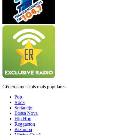
Gêneros musicais mais populares
Pop
Rock
Sertanejo
Bossa Nova
Hip Hop
Reggaeton
Kizomba
Música Cristã