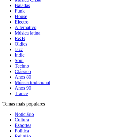
Baladas
Funk
House
Electro
Alternativo
Música latina
R&B
Oldies
Jazz
Indie
Soul
Techno
Clássico
Anos 80
Música tradicional
Anos 90
Trance
Temas mais populares
Noticiário
Cultura
Esportes
Política
Religião