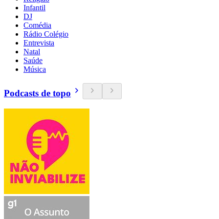
Infantil
DJ
Comédia
Rádio Colégio
Entrevista
Natal
Saúde
Música
Podcasts de topo