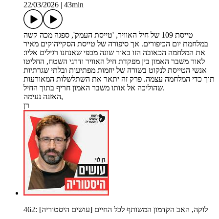
22/03/2026
|
43min
טייסת 109 של חיל האוויר, 'טייסת העמק', ספגה מכה קשה
במלחמת יום הכיפורים. אך סיפורה של טייסת הסקייהוקים מאיר
את המלחמה הכאובה הזו באור שונה מכפי שאנחנו רגילים אליו:
לאור משבר האמון בין מפקדת חיל האוויר ודרגי השטח, החליטו
אנשי הטייסת לנקוט בשורה של יוזמות מפתיעות ובלתי שגרתיות
תוך כדי המלחמה עצמה. פרק זה יתאר את השתלשלות המאורעות
שהוליכה אל אותו משבר האמון חריף בתוך החיל.
האזנה נעימה,
רן
462: לוקה, האב הקדמון המשותף לכל החיים [עושים היסטוריה]