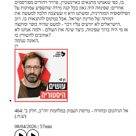
בו, כפי שאנחנו מתגאים באיינשטיין, פרויד ויהודים מפורסמים
אחרים: שפינוזה היה גאון בכל קנה מידה שהשפיע עמוקות על
הפילוסופיה המודרנית, ומשתנו היא זו שעיצבה הלכה למעשה את
דמותה של מדינת ישראל. אבל במקום להתגאות בו, רוב
הישראלים לא יודעים עליו דבר - למעט שהיה כופר ומוקצה.
אז מי היה ברוך שפינוזה, כיצד שינה את העולם - ולמה אנחנו לא
אוהבים להשוויץ בו?
האזנה נעימה,
רן
464: אל הגיהנום ובחזרה - טייסת העמק במלחמת יוה"כ, חלק ב'
(ש.ח.)
08/04/2026
|
57min