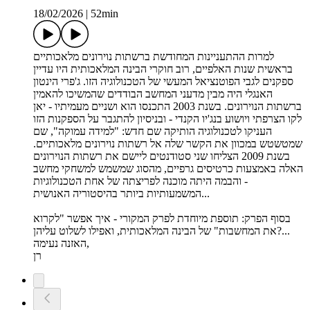
18/02/2026
|
52min
למרות ההתעניינות המחודשת ברשתות נוירונים מלאכותיים
בראשית שנות האלפיים, רוב חוקרי הבינה המלאכותית היו עדיין
ספקנים לגבי הפוטנציאל המעשי של הטכנולוגיה הזו. ג'פרי הינטון
האנגלי היה מבין מדעני המחשב הבודדים שהמשיכו להאמין
ברשתות הנוירונים. בשנת 2003 התכנסו הוא ושניים מעמיתיו - יאן
לקו הצרפתי ויושוע בנג'יו הקנדי - ובניסיון להתגבר על הספקנות הזו
העניקו לטכנולוגיה הותיקה שם חדש: "למידה עמוקה", שם
שמטשטש במכוון את הקשר שלה אל רשתות נוירונים מלאכותיים.
בשנת 2009 הצליחו שני סטודנטים ליישם את רשתות הנוירונים
האלה באמצעות כרטיסים גרפיים, מהסוג שמשמש למשחקי מחשב
- והבמה היתה מוכנה לפריצתה של אחת הטכנולוגיות
המשמעותיות ביותר בהיסטוריה האנושית...
בסוף הפרק: תוספת מיוחדת לפרק המקורי - איך אפשר "לקרוא
את המחשבות" של הבינה המלאכותית, ואפילו לשלוט עליהן?...
האזנה נעימה,
רן