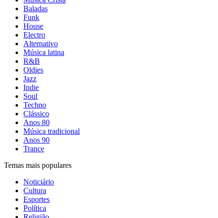
Baladas
Funk
House
Electro
Alternativo
Música latina
R&B
Oldies
Jazz
Indie
Soul
Techno
Clássico
Anos 80
Música tradicional
Anos 90
Trance
Temas mais populares
Noticiário
Cultura
Esportes
Política
Religião