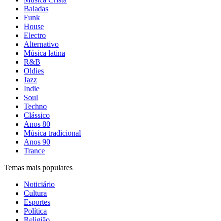
Baladas
Funk
House
Electro
Alternativo
Música latina
R&B
Oldies
Jazz
Indie
Soul
Techno
Clássico
Anos 80
Música tradicional
Anos 90
Trance
Temas mais populares
Noticiário
Cultura
Esportes
Política
Religião