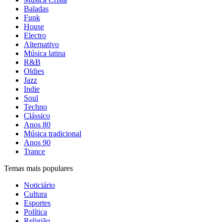
Baladas
Funk
House
Electro
Alternativo
Música latina
R&B
Oldies
Jazz
Indie
Soul
Techno
Clássico
Anos 80
Música tradicional
Anos 90
Trance
Temas mais populares
Noticiário
Cultura
Esportes
Política
Religião