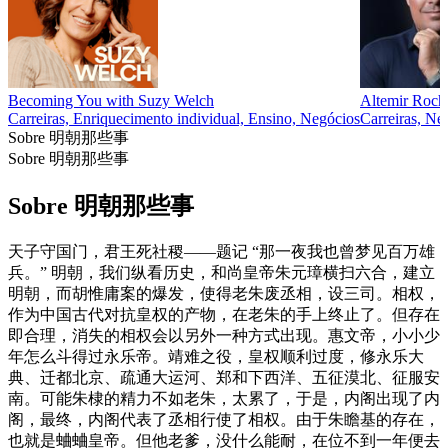
Becoming You with Suzy Welch
Altemir Rocha
Carreiras, Enriquecimento individual, Ensino, Negócios
Carreiras, Ne
Sobre 明朝那些事
Sobre 明朝那些事
Sobre 明朝那些事
天子守国门，君王死社稷——题记 “那一夜我也曾梦见百万雄
兵。” 明朝，我们纵看历史，和尚皇帝朱元璋横扫六合，建立
明朝，而胡惟庸案的爆发，使得老朱废丞相，设三司。相权，
作为中国古代对抗皇权的产物，在老朱的手上终止了。但存在
即合理，消失的相权会以另外一种方式出现。惠文帝，小小少
年怎么斗得过永乐帝。靖难之役，皇权顺利过度，修永乐大
典、迁都北京、疏通大运河、郑和下西洋、五征漠北、征服安
南。可能朱棣的精力不如老朱，太累了，于是，内阁出现了内
阁，最终，内阁代表了丞相行使了相权。由于朱瞻基的存在，
也就是蛐蛐皇帝。但他老爹，没什么能耐，在位不到一年便去