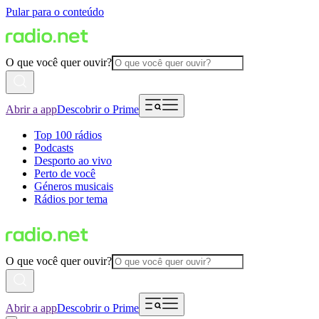
Pular para o conteúdo
O que você quer ouvir?
Abrir a app
Descobrir o Prime
Top 100 rádios
Podcasts
Desporto ao vivo
Perto de você
Géneros musicais
Rádios por tema
O que você quer ouvir?
Abrir a app
Descobrir o Prime