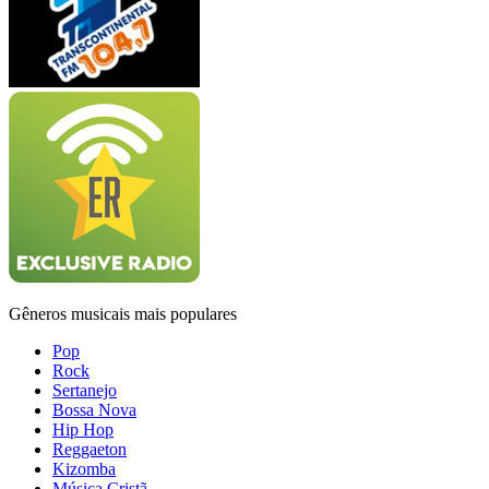
Gêneros musicais mais populares
Pop
Rock
Sertanejo
Bossa Nova
Hip Hop
Reggaeton
Kizomba
Música Cristã