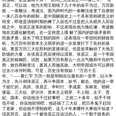
居正，可以说，他为大明王朝续了几十年的命不为过。万历新
政，一条鞭法，考成法。因为跨时代的一条鞭法改变了自唐朝
一来八百余年的税制，是中国赋税史上一个具有里程碑意义的
转变，即使是清朝时期的摊丁入亩也不过是把人头税并入田亩
税之中。张居正改革的影响，不仅表现在他力挽狂澜，奇迹般
地在北疆化解危机，在一定程度上缓 解了国内的阶级矛盾和
民族矛盾，延长了明王朝的国祚；还表现在一举扭转的财政危
机，为万历年间资本主义萌芽的进一步发展打下了良好的基
础。更是万历三大征胜利的直接保证。但是改革触动了大地主
阶级的力量，在张居正死后便得以清算。张居正，是一个帝国
真正的裱糊匠。试想，如果万历有那么一点点气魄和中兴的气
势，效仿商鞅变法，废其人而施其政。大明帝国或许可以撑得
过去小冰河时期。可是，历史没有假如！ “万历十五
年。”——黄仁宇 万历一朝是明朝在位最长的一皇帝，以斗争
为主，先斗倒张居正，再斗争国本，妖书，梃击。他的这一辈
子挺忙的，高拱、张居正、申时行、李成梁、东林党、朝鲜、
倭寇、三大征、萨尔浒、资本主义萌芽、不上朝、太子、贵
妃、国本。你说他没干过好事吧， 之前二十多年，似乎干得
也不错， 你说他软弱吧，他还搞了三大征，把日本鬼子赶回
了老家，你说他不理朝政吧，这几十年来哪件大事他不知道？
综其所言。这是一个被张居正压迫过的人，一个勤于政务的