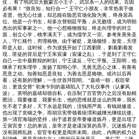
仗， 有了明武宗大败蒙古小王子， 武宗杀一人的结果。百因
必有果！ “致良知，知行合一” 王守仁小朋友，非常热衷于做
圣贤。他无心仕途，却总能在险恶官场化险为夷， 终身居高
位。他是一介书生，却多次替朝廷平叛，从无败绩，成为明朝
杰出的军事家之一。他一心想格物致知，终走向理学的对立
面，创立心学，桃李满天下，成为儒学又一宗。参考朱熹朱圣
人，守仁格竹，穷理格物。由于被贬，龙场顿悟，发觉，天理
即是人欲。这时候，作为巡抚开始了江西剿匪， 剿着剿着发
现，匪徒的背后是宁王朱宸濠（宸濠之乱），于是到了王守仁
自己一生中最辉煌的时刻，宁王谋反，守仁平叛。王阳明，他
继承了程朱理学，发扬了阳明心学。无善无恶心之体，有善有
恶意之动。知善知恶是良知，为善去恶是格物。或许以后再
看，还有新的理解，一生伏首拜阳明。 “嘉靖一朝，权臣辈
出，更迭交替” 初来乍到的嘉靖陷入了大礼仪事件（认爹风
波）。英明的嘉靖却很自私，在压制了百官势力之后没有励精
图治，我要修道，我要长生，他的思维就是这么的简单，我长
生不老了多好，天下永远是我的，没钱用严嵩，有钱就修道，
也出现了党锢之争。而胡宗宪带领着徐渭和戚继光继续抗倭。
第一清官海瑞的坚持，由于道君皇帝要修道炼丹，更是出现了
壬寅宫变！总的来说，皇帝才是老谋深算的高手。沉迷炼丹却
没有国师乱政，宦官专权更是闻所未闻。由此，内阁的权力达
到顶峰。更是嘉靖中兴！ “世间已无张居正——黄仁宇。” 张