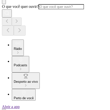
O que você quer ouvir?
Rádio
Podcasts
Desporto ao vivo
Perto de você
Abrir a app