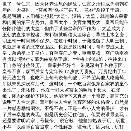
世了，号仁宗。因为休养生息的缘故，仁宣之治也成为明朝初
年的一大盛世。 “莫须有”杀掉了岳飞，“意欲”杀掉了于谦。
提起明朝，人们都会想起“太监”。没错，太监，就是除去皇帝
和内阁的第三方势力。皇帝太小，文官集团势大，皇帝只能信
任陪伴他们的太监，但由于某些皇帝的不作为， 太监成为了
王朝的直接掌控者。朱祁镇就听信太监谗言，导致土木之变，
明王朝一时间朝不保夕。在这个时候，于谦挽留了大明王朝，
也就是著名的北京保卫战。也就是这段时间，哥哥变成太上
皇，弟弟坐上了皇位，直至夺门之变，重新掌权，夺门功臣徐
有贞以“意欲”立藩为由冤杀于谦。 “性格上的缺陷，往往来自
于自身的过往经历。” 皇帝并不好当，朱见深由于各种原因，
皇帝不喜，废而后立专宠年长 17 岁的万贵妃。万贵妃由于年
龄无法生育，也吃不上葡萄说葡萄酸，不希望其他人吃葡萄。
所以朱见深没有后代。这时候，一个吃百家饭穿百家衣的皇帝
出现了，朱祐樘， 他在一群太监宫女的照顾下长大。在张
敏，怀恩的保护下继位。他能活下来真是一个奇迹，简直充分
说明了人性之善。童年时被人性的光辉环绕的朱佑樘，自然是
一片感恩励精图治。不得不说，正是一些小人物的保护，才有
了后来卓越的表现。但是历史会记住他们。但要说谁最会玩，
还是要讲明武宗，号毅帝。 说它毅，他坚持热衷于玩，玩世
不恭，以娱乐百官追求，个性解放。谥号武，因为玩，玩打