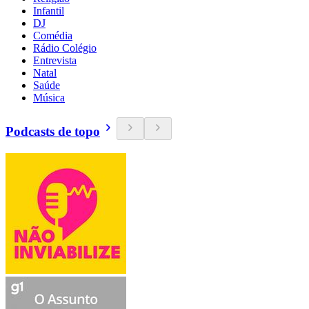
Infantil
DJ
Comédia
Rádio Colégio
Entrevista
Natal
Saúde
Música
Podcasts de topo