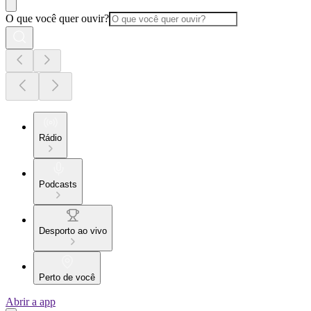
O que você quer ouvir?
Rádio
Podcasts
Desporto ao vivo
Perto de você
Abrir a app