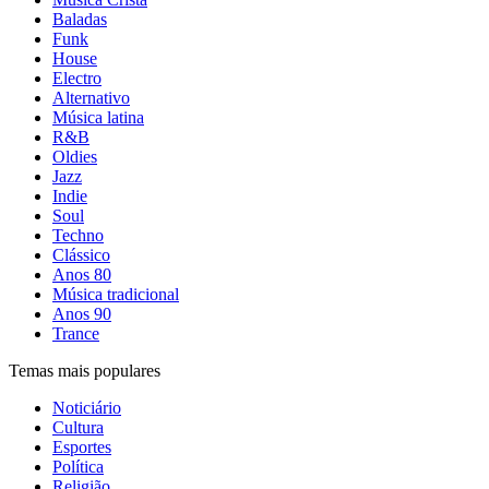
Baladas
Funk
House
Electro
Alternativo
Música latina
R&B
Oldies
Jazz
Indie
Soul
Techno
Clássico
Anos 80
Música tradicional
Anos 90
Trance
Temas mais populares
Noticiário
Cultura
Esportes
Política
Religião