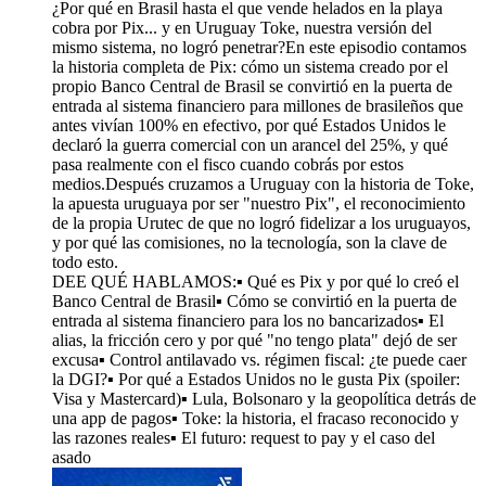
¿Por qué en Brasil hasta el que vende helados en la playa
cobra por Pix... y en Uruguay Toke, nuestra versión del
mismo sistema, no logró penetrar?En este episodio contamos
la historia completa de Pix: cómo un sistema creado por el
propio Banco Central de Brasil se convirtió en la puerta de
entrada al sistema financiero para millones de brasileños que
antes vivían 100% en efectivo, por qué Estados Unidos le
declaró la guerra comercial con un arancel del 25%, y qué
pasa realmente con el fisco cuando cobrás por estos
medios.Después cruzamos a Uruguay con la historia de Toke,
la apuesta uruguaya por ser "nuestro Pix", el reconocimiento
de la propia Urutec de que no logró fidelizar a los uruguayos,
y por qué las comisiones, no la tecnología, son la clave de
todo esto.
DEE QUÉ HABLAMOS:▪️ Qué es Pix y por qué lo creó el
Banco Central de Brasil▪️ Cómo se convirtió en la puerta de
entrada al sistema financiero para los no bancarizados▪️ El
alias, la fricción cero y por qué "no tengo plata" dejó de ser
excusa▪️ Control antilavado vs. régimen fiscal: ¿te puede caer
la DGI?▪️ Por qué a Estados Unidos no le gusta Pix (spoiler:
Visa y Mastercard)▪️ Lula, Bolsonaro y la geopolítica detrás de
una app de pagos▪️ Toke: la historia, el fracaso reconocido y
las razones reales▪️ El futuro: request to pay y el caso del
asado