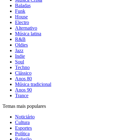
Baladas
Funk
House
Electro
Alternativo
Música latina
R&B
Oldies
Jazz
Indie
Soul
Techno
Clássico
Anos 80
Música tradicional
Anos 90
Trance
Temas mais populares
Noticiário
Cultura
Esportes
Política
Religião