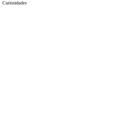
Curiosidades
Site de podcast