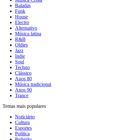
Baladas
Funk
House
Electro
Alternativo
Música latina
R&B
Oldies
Jazz
Indie
Soul
Techno
Clássico
Anos 80
Música tradicional
Anos 90
Trance
Temas mais populares
Noticiário
Cultura
Esportes
Política
Religião