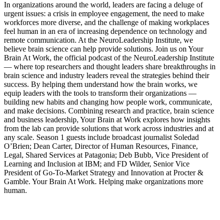
In organizations around the world, leaders are facing a deluge of
urgent issues: a crisis in employee engagement, the need to make
workforces more diverse, and the challenge of making workplaces
feel human in an era of increasing dependence on technology and
remote communication. At the NeuroLeadership Institute, we
believe brain science can help provide solutions. Join us on Your
Brain At Work, the official podcast of the NeuroLeadership Institute
— where top researchers and thought leaders share breakthroughs in
brain science and industry leaders reveal the strategies behind their
success. By helping them understand how the brain works, we
equip leaders with the tools to transform their organizations —
building new habits and changing how people work, communicate,
and make decisions. Combining research and practice, brain science
and business leadership, Your Brain at Work explores how insights
from the lab can provide solutions that work across industries and at
any scale. Season 1 guests include broadcast journalist Soledad
O’Brien; Dean Carter, Director of Human Resources, Finance,
Legal, Shared Services at Patagonia; Deb Bubb, Vice President of
Learning and Inclusion at IBM; and FD Wilder, Senior Vice
President of Go-To-Market Strategy and Innovation at Procter &
Gamble. Your Brain At Work. Helping make organizations more
human.
Site de podcast