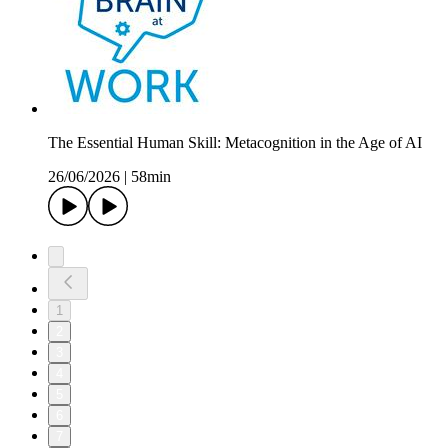
The Essential Human Skill: Metacognition in the Age of AI
26/06/2026
|
58min
1
2
3
4
5
6
7