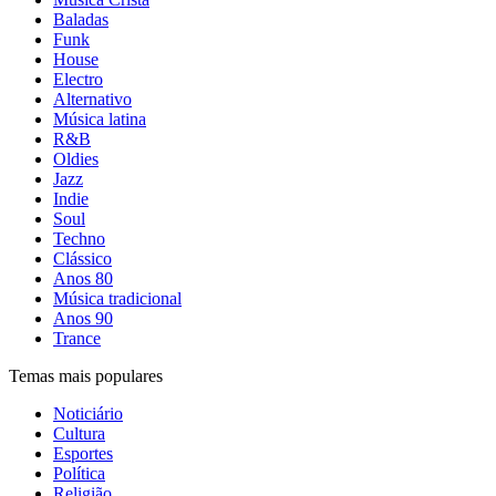
Baladas
Funk
House
Electro
Alternativo
Música latina
R&B
Oldies
Jazz
Indie
Soul
Techno
Clássico
Anos 80
Música tradicional
Anos 90
Trance
Temas mais populares
Noticiário
Cultura
Esportes
Política
Religião