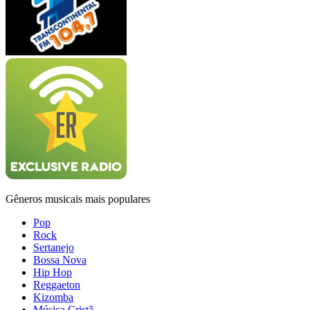
Gêneros musicais mais populares
Pop
Rock
Sertanejo
Bossa Nova
Hip Hop
Reggaeton
Kizomba
Música Cristã