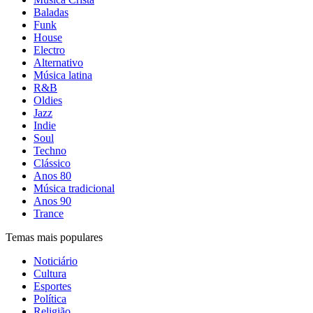
Baladas
Funk
House
Electro
Alternativo
Música latina
R&B
Oldies
Jazz
Indie
Soul
Techno
Clássico
Anos 80
Música tradicional
Anos 90
Trance
Temas mais populares
Noticiário
Cultura
Esportes
Política
Religião