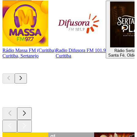
Rádio Massa FM (Curitiba)
Radio Difusora FM 101.9
Rádio Sertan
Santa Fé, Oldie
Curitiba, Sertanejo
Curitiba
Podcasts de
topo
Podcasts de
topo
Podcasts de
topo