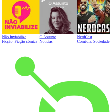
Não Inviabilize
O Assunto
NerdCast
Ficção, Ficção cómica
Notícias
Comédia, Sociedade e