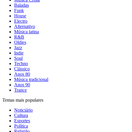
Baladas
Funk
House
Electro
Alternativo
Música latina
R&B
Oldies
Jazz
Indie
Soul
Techno
Clássico
Anos 80
Música tradicional
Anos 90
Trance
Temas mais populares
Noticiário
Cultura
Esportes
Política
Religião