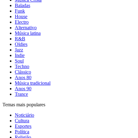
Baladas
Funk
House
Electro
Alternativo
Música latina
R&B
Oldies
Jazz
Indie
Soul
Techno
Clássico
Anos 80
Música tradicional
Anos 90
Trance
Temas mais populares
Noticiário
Cultura
Esportes
Política
Religião