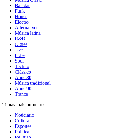
Baladas
Funk
House
Electro
Alternativo
Música latina
R&B
Oldies
Jazz
Indie
Soul
Techno
Clássico
Anos 80
Música tradicional
Anos 90
Trance
Temas mais populares
Noticiário
Cultura
Esportes
Política
Religião