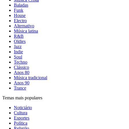
Baladas
Funk
House
Electro
Alternativo
Música latina
R&B
Oldies
Jazz
Indie
Soul
Techno
Clássico
Anos 80
Música tradicional
Anos 90
Trance
Temas mais populares
Noticiário
Cultura
Esportes
Política
Religião