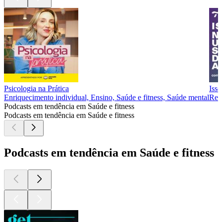
Psicologia na Prática
Isso
Enriquecimento individual, Ensino, Saúde e fitness, Saúde mental
Rela
Podcasts em tendência em Saúde e fitness
Podcasts em tendência em Saúde e fitness
Podcasts em tendência em Saúde e fitness