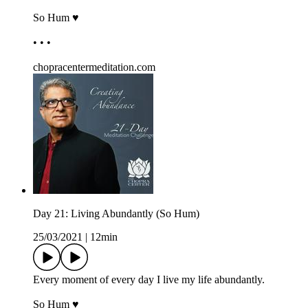
So Hum ♥
• • •
chopracentermeditation.com
Day 21: Living Abundantly (So Hum)
25/03/2021
|
12min
Every moment of every day I live my life abundantly.
So Hum ♥