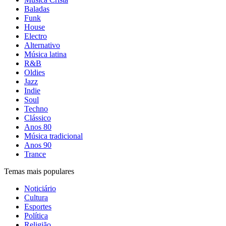
Baladas
Funk
House
Electro
Alternativo
Música latina
R&B
Oldies
Jazz
Indie
Soul
Techno
Clássico
Anos 80
Música tradicional
Anos 90
Trance
Temas mais populares
Noticiário
Cultura
Esportes
Política
Religião