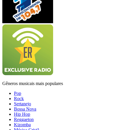
Gêneros musicais mais populares
Pop
Rock
Sertanejo
Bossa Nova
Hip Hop
Reggaeton
Kizomba
Música Cristã