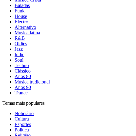
Baladas
Funk
House
Electro
Alternativo
Música latina
R&B
Oldies
Jazz
Indie
Soul
Techno
Clássico
Anos 80
Música tradicional
Anos 90
Trance
Temas mais populares
Noticiário
Cultura
Esportes
Política
Religião