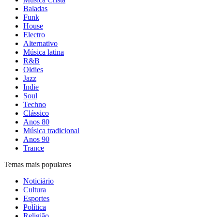
Baladas
Funk
House
Electro
Alternativo
Música latina
R&B
Oldies
Jazz
Indie
Soul
Techno
Clássico
Anos 80
Música tradicional
Anos 90
Trance
Temas mais populares
Noticiário
Cultura
Esportes
Política
Religião