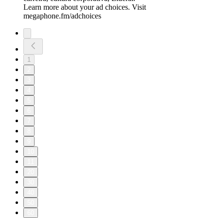
Learn more about your ad choices. Visit
megaphone.fm/adchoices
1
2
3
4
5
6
7
8
9
10
11
20
30
40
50
60