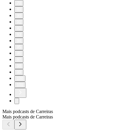
70
80
90
91
92
93
94
95
96
97
98
99
100
101
Mais podcasts de Carreiras
Mais podcasts de Carreiras