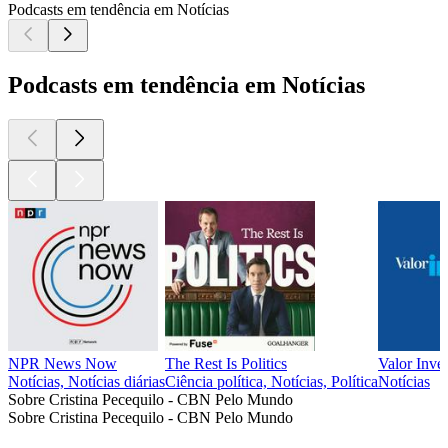
Podcasts em tendência em Notícias
Podcasts em tendência em Notícias
NPR News Now
The Rest Is Politics
Valor Inve
Notícias, Notícias diárias
Ciência política, Notícias, Política
Notícias
Sobre Cristina Pecequilo - CBN Pelo Mundo
Sobre Cristina Pecequilo - CBN Pelo Mundo