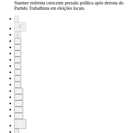
Starmer enfrenta crescente pressão política após derrota do
Partido Trabalhista em eleições locais.
1
2
3
4
5
6
7
8
9
10
11
12
13
14