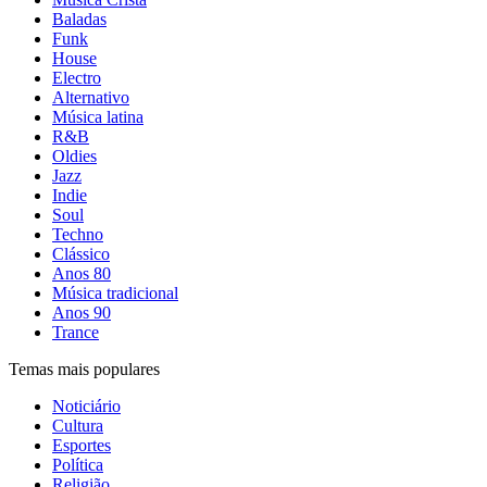
Baladas
Funk
House
Electro
Alternativo
Música latina
R&B
Oldies
Jazz
Indie
Soul
Techno
Clássico
Anos 80
Música tradicional
Anos 90
Trance
Temas mais populares
Noticiário
Cultura
Esportes
Política
Religião