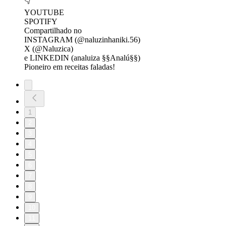
👇
YOUTUBE
SPOTIFY
Compartilhado no
INSTAGRAM (@naluzinhaniki.56)
X (@Naluzica)
e LINKEDIN (analuiza §§Analú§§)
Pioneiro em receitas faladas!
1
2
3
4
5
6
7
8
9
10
11