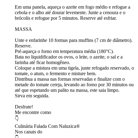
Em uma panela, aqueça o azeite em fogo médio e refogue a
cebola e o alho até dourar levemente. Junte a cenoura e o
brócolis e refogue por 5 minutos. Reserve até esfriar.
MASSA
Unte e enfarinhe 10 formas para muffins (7 cm de diâmetro).
Reserve.
Pré-aqueça o forno em temperatura média (180°C).
Bata no liquidificador os ovos, o leite, o azeite, o sal e a
farinha até ficar homogêneo.
Coloque a mistura em uma tigela, junte refogado reservado, o
tomate, o atum, o fermento e misture bem.
Distribua a massa nas formas reservadas e finalize com o
metade do tomate cereja, levando ao forno por 30 minutos ou
até que espetando um palito na massa, este saia limpo.
Sirva em seguida.
Desfrute!
Me encontre como
👇
Culinária Falada Com Naluzica®
Nos canais do