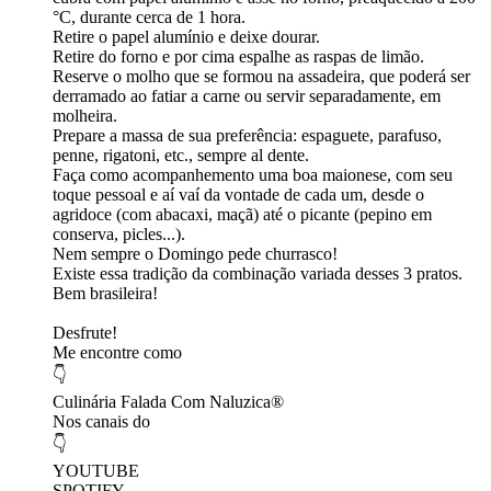
°C, durante cerca de 1 hora.
Retire o papel alumínio e deixe dourar.
Retire do forno e por cima espalhe as raspas de limão.
Reserve o molho que se formou na assadeira, que poderá ser
derramado ao fatiar a carne ou servir separadamente, em
molheira.
Prepare a massa de sua preferência: espaguete, parafuso,
penne, rigatoni, etc., sempre al dente.
Faça como acompanhemento uma boa maionese, com seu
toque pessoal e aí vaí da vontade de cada um, desde o
agridoce (com abacaxi, maçã) até o picante (pepino em
conserva, picles...).
Nem sempre o Domingo pede churrasco!
Existe essa tradição da combinação variada desses 3 pratos.
Bem brasileira!
Desfrute!
Me encontre como
👇
Culinária Falada Com Naluzica®
Nos canais do
👇
YOUTUBE
SPOTIFY