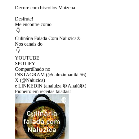
Decore com biscoitos Maizena.
Desfrute!
Me encontre como
👇
Culinária Falada Com Naluzica®
Nos canais do
👇
YOUTUBE
SPOTIFY
Compartilhado no
INSTAGRAM (@naluzinhaniki.56)
X (@Naluzica)
e LINKEDIN (analuiza §§Analú§§)
Pioneiro em receitas faladas!