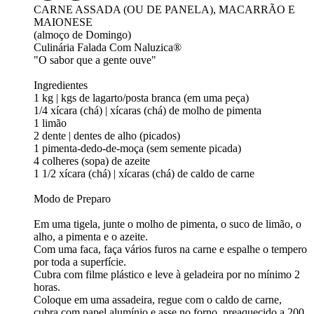
CARNE ASSADA (OU DE PANELA), MACARRÃO E
MAIONESE
(almoço de Domingo)
Culinária Falada Com Naluzica®
"O sabor que a gente ouve"
Ingredientes
1 kg | kgs de lagarto/posta branca (em uma peça)
1/4 xícara (chá) | xícaras (chá) de molho de pimenta
1 limão
2 dente | dentes de alho (picados)
1 pimenta-dedo-de-moça (sem semente picada)
4 colheres (sopa) de azeite
1 1/2 xícara (chá) | xícaras (chá) de caldo de carne
Modo de Preparo
Em uma tigela, junte o molho de pimenta, o suco de limão, o
alho, a pimenta e o azeite.
Com uma faca, faça vários furos na carne e espalhe o tempero
por toda a superfície.
Cubra com filme plástico e leve à geladeira por no mínimo 2
horas.
Coloque em uma assadeira, regue com o caldo de carne,
cubra com papel alumínio e asse no forno, preaquecido a 200