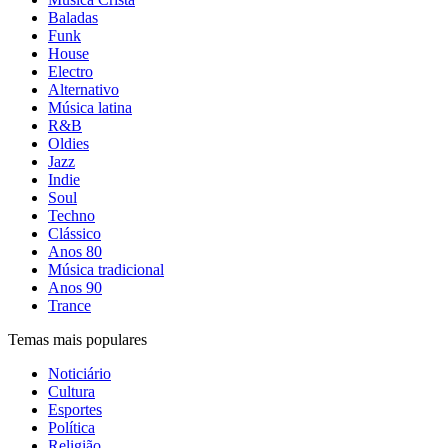
Baladas
Funk
House
Electro
Alternativo
Música latina
R&B
Oldies
Jazz
Indie
Soul
Techno
Clássico
Anos 80
Música tradicional
Anos 90
Trance
Temas mais populares
Noticiário
Cultura
Esportes
Política
Religião