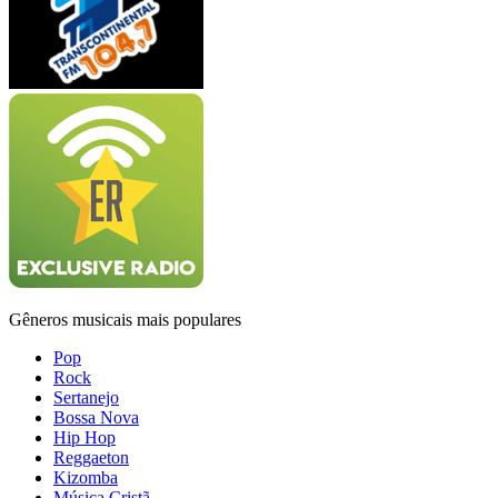
Gêneros musicais mais populares
Pop
Rock
Sertanejo
Bossa Nova
Hip Hop
Reggaeton
Kizomba
Música Cristã