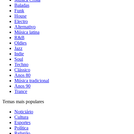
Baladas
Funk
House
Electro
Alternativo
Música latina
R&B
Oldies
Jazz
Indie
Soul
Techno
Clássico
Anos 80
Música tradicional
Anos 90
Trance
Temas mais populares
Noticiário
Cultura
Esportes
Política
Religião