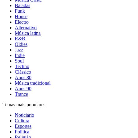
Baladas
Funk
House
Electro
Alternativo
Música latina
R&B
Oldies
Jazz
Indie
Soul
Techno
Clássico
Anos 80
Música tradicional
Anos 90
Trance
Temas mais populares
Noticiário
Cultura
Esportes
Política
Religião