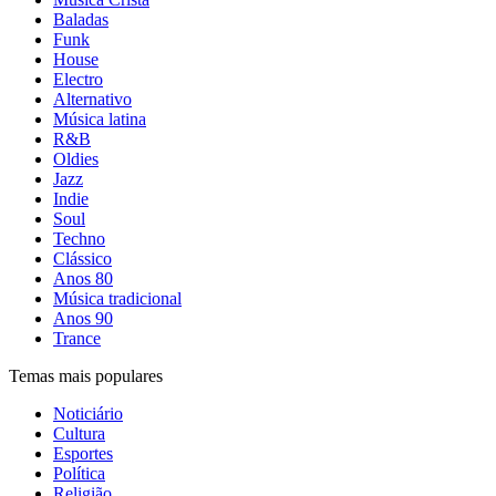
Baladas
Funk
House
Electro
Alternativo
Música latina
R&B
Oldies
Jazz
Indie
Soul
Techno
Clássico
Anos 80
Música tradicional
Anos 90
Trance
Temas mais populares
Noticiário
Cultura
Esportes
Política
Religião