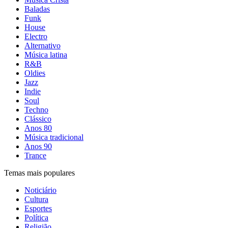
Baladas
Funk
House
Electro
Alternativo
Música latina
R&B
Oldies
Jazz
Indie
Soul
Techno
Clássico
Anos 80
Música tradicional
Anos 90
Trance
Temas mais populares
Noticiário
Cultura
Esportes
Política
Religião