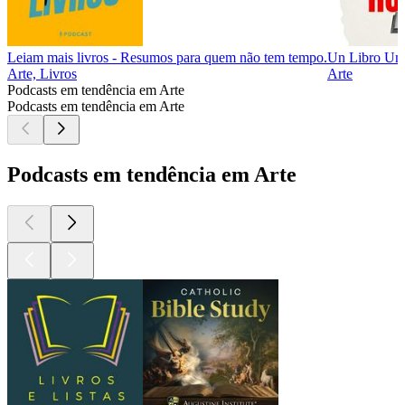
Leiam mais livros - Resumos para quem não tem tempo.
Un Libro Un
Arte, Livros
Arte
Podcasts em tendência em Arte
Podcasts em tendência em Arte
Podcasts em tendência em Arte