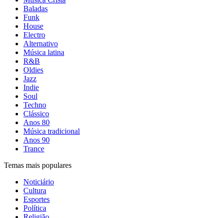
Baladas
Funk
House
Electro
Alternativo
Música latina
R&B
Oldies
Jazz
Indie
Soul
Techno
Clássico
Anos 80
Música tradicional
Anos 90
Trance
Temas mais populares
Noticiário
Cultura
Esportes
Política
Religião