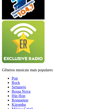
Gêneros musicais mais populares
Pop
Rock
Sertanejo
Bossa Nova
Hip Hop
Reggaeton
Kizomba
Música Cristã