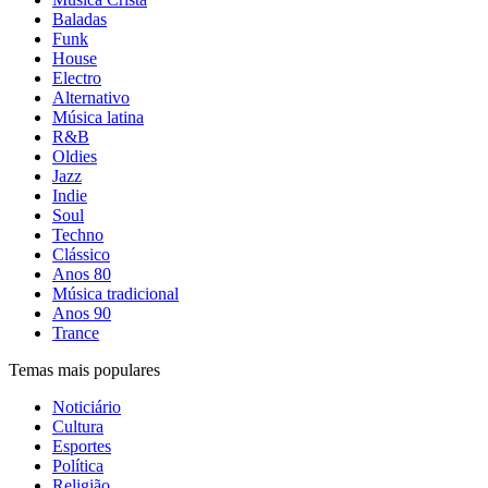
Baladas
Funk
House
Electro
Alternativo
Música latina
R&B
Oldies
Jazz
Indie
Soul
Techno
Clássico
Anos 80
Música tradicional
Anos 90
Trance
Temas mais populares
Noticiário
Cultura
Esportes
Política
Religião