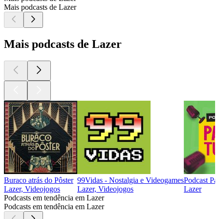
Mais podcasts de Lazer
Mais podcasts de Lazer
Buraco atrás do Pôster
99Vidas - Nostalgia e Videogames
Podcast Pa
Lazer, Videojogos
Lazer, Videojogos
Lazer
Podcasts em tendência em Lazer
Podcasts em tendência em Lazer