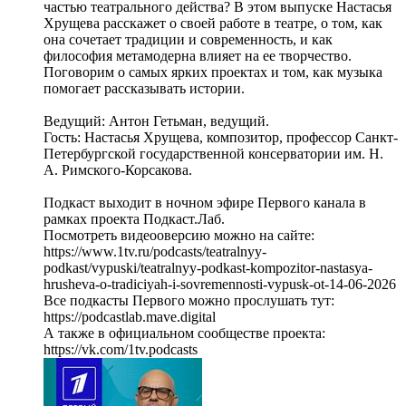
частью театрального действа? В этом выпуске Настасья
Хрущева расскажет о своей работе в театре, о том, как
она сочетает традиции и современность, и как
философия метамодерна влияет на ее творчество.
Поговорим о самых ярких проектах и том, как музыка
помогает рассказывать истории.
Ведущий: Антон Гетьман, ведущий.
Гость: Настасья Хрущева, композитор, профессор Санкт-
Петербургской государственной консерватории им. Н.
А. Римского-Корсакова.
Подкаст выходит в ночном эфире Первого канала в
рамках проекта Подкаст.Лаб.
Посмотреть видеооверсию можно на сайте:
https://www.1tv.ru/podcasts/teatralnyy-
podkast/vypuski/teatralnyy-podkast-kompozitor-nastasya-
hrusheva-o-tradiciyah-i-sovremennosti-vypusk-ot-14-06-2026
Все подкасты Первого можно прослушать тут:
https://podcastlab.mave.digital
А также в официальном сообществе проекта:
https://vk.com/1tv.podcasts