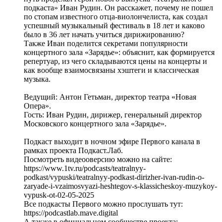
подкаста» Иван Рудин. Он расскажет, почему не пошел
по стопам известного отца-виолончелиста, как создал
успешный музыкальный фестиваль в 18 лет и каково
было в 36 лет начать учиться дирижированию?
Также Иван поделится секретами популярности
концертного зала «Зарядье»: объяснит, как формируется
репертуар, из чего складываются цены на концерты и
как вообще взаимосвязаны хэштеги и классическая
музыка.
Ведущий: Антон Гетьман, директор театра «Новая
Опера».
Гость: Иван Рудин, дирижер, генеральный директор
Московского концертного зала «Зарядье».
Подкаст выходит в ночном эфире Первого канала в
рамках проекта Подкаст.Лаб.
Посмотреть видеооверсию можно на сайте:
https://www.1tv.ru/podcasts/teatralnyy-
podkast/vypuski/teatralnyy-podkast-dirizher-ivan-rudin-o-
zaryade-i-vzaimosvyazi-heshtegov-s-klassicheskoy-muzykoy-
vypusk-ot-02-05-2025
Все подкасты Первого можно прослушать тут:
https://podcastlab.mave.digital
А также в официальном сообществе проекта: