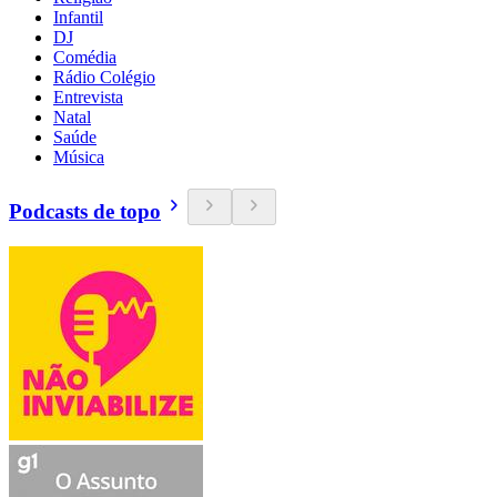
Infantil
DJ
Comédia
Rádio Colégio
Entrevista
Natal
Saúde
Música
Podcasts de topo