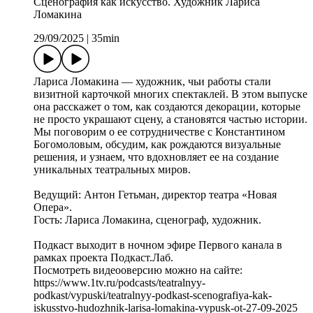
Сценография как искусство. Художник Лариса
Ломакина
29/09/2025
|
35min
Лариса Ломакина — художник, чьи работы стали
визитной карточкой многих спектаклей. В этом выпуске
она расскажет о том, как создаются декорации, которые
не просто украшают сцену, а становятся частью истории.
Мы поговорим о ее сотрудничестве с Константином
Богомоловым, обсудим, как рождаются визуальные
решения, и узнаем, что вдохновляет ее на создание
уникальных театральных миров.
Ведущий: Антон Гетьман, директор театра «Новая
Опера».
Гость: Лариса Ломакина, сценограф, художник.
Подкаст выходит в ночном эфире Первого канала в
рамках проекта Подкаст.Лаб.
Посмотреть видеооверсию можно на сайте:
https://www.1tv.ru/podcasts/teatralnyy-
podkast/vypuski/teatralnyy-podkast-scenografiya-kak-
iskusstvo-hudozhnik-larisa-lomakina-vypusk-ot-27-09-2025