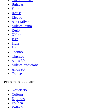
Baladas
Funk
House
Electro
Alternativo
Música latina
R&B
Oldies
Jazz
Indie
Soul
Techno
Clássico
Anos 80
Música tradicional
Anos 90
Trance
Temas mais populares
Noticiário
Cultura
Esportes
Política
Religião