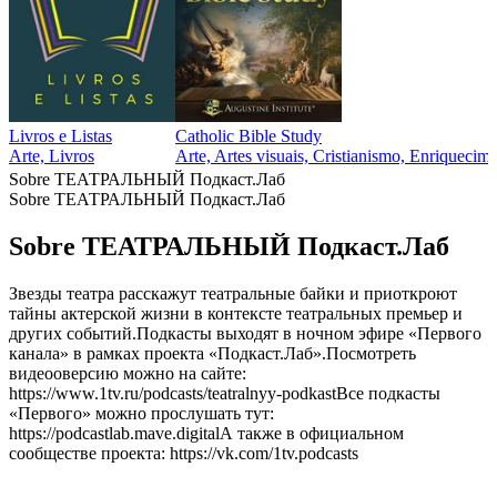
Livros e Listas
Catholic Bible Study
Arte, Livros
Arte, Artes visuais, Cristianismo, Enriquecime
Sobre ТЕАТРАЛЬНЫЙ Подкаст.Лаб
Sobre ТЕАТРАЛЬНЫЙ Подкаст.Лаб
Sobre ТЕАТРАЛЬНЫЙ Подкаст.Лаб
Звезды театра расскажут театральные байки и приоткроют
тайны актерской жизни в контексте театральных премьер и
других событий.Подкасты выходят в ночном эфире «Первого
канала» в рамках проекта «Подкаст.Лаб».Посмотреть
видеооверсию можно на сайте:
https://www.1tv.ru/podcasts/teatralnyy-podkastВсе подкасты
«Первого» можно прослушать тут:
https://podcastlab.mave.digitalА также в официальном
сообществе проекта: https://vk.com/1tv.podcasts
Site de podcast