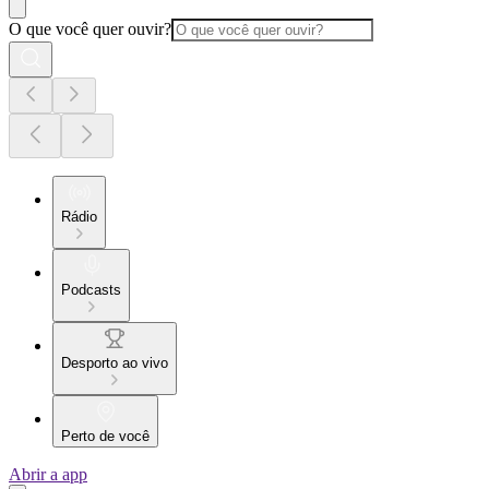
O que você quer ouvir?
Rádio
Podcasts
Desporto ao vivo
Perto de você
Abrir a app